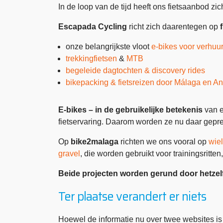
In de loop van de tijd heeft ons fietsaanbod zic
Escapada Cycling
richt zich daarentegen op
onze belangrijkste vloot
e-bikes voor verhuu
trekkingfietsen
&
MTB
begeleide dagtochten & discovery rides
bikepacking & fietsreizen door Málaga en A
E-bikes – in de gebruikelijke betekenis
van e
fietservaring. Daarom worden ze nu daar gepr
Op
bike2malaga
richten we ons vooral op
wie
gravel
, die worden gebruikt voor trainingsritten
Beide projecten worden gerund door hetzelf
Ter plaatse verandert er niets
Hoewel de informatie nu over twee websites is v