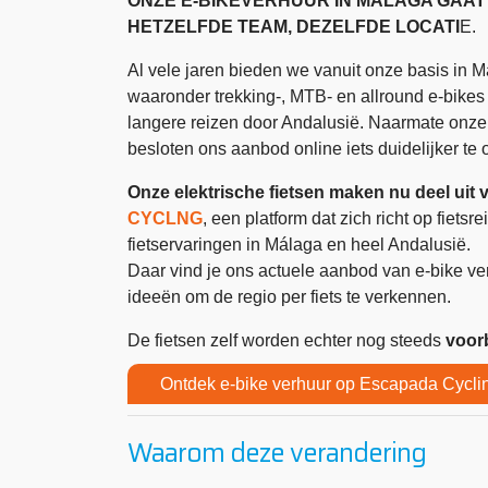
ONZE E-BIKEVERHUUR IN MÁLAGA GAAT
HETZELFDE TEAM, DEZELFDE LOCATI
E.
Al vele jaren bieden we vanuit onze basis in 
waaronder trekking-, MTB- en allround e-bikes
langere reizen door Andalusië. Naarmate onze 
besloten ons aanbod online iets duidelijker te 
Onze elektrische fietsen maken nu deel uit 
CYCLNG
, een platform dat zich richt op fiet
fietservaringen in Málaga en heel Andalusië.
Daar vind je ons actuele aanbod van e-bike ver
ideeën om de regio per fiets te verkennen.
De fietsen zelf worden echter nog steeds
voor
Ontdek e-bike verhuur op Escapada Cycli
Waarom deze verandering