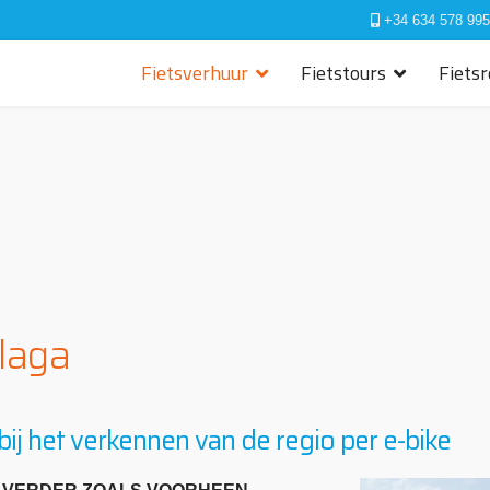
+34 634 578 995
Fietsverhuur
Fietstours
Fiets
laga
j het verkennen van de regio per e-bike