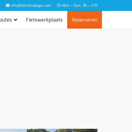
info@bike2malaga.com
Mon – Sun: 9h – 17h
routes
Fietswerkplaats
Reserveren