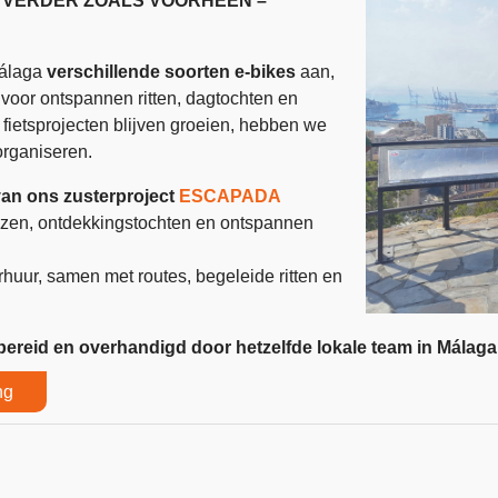
 VERDER ZOALS VOORHEEN –
Málaga
verschillende soorten e-bikes
aan,
 voor ontspannen ritten, dagtochten en
fietsprojecten blijven groeien, hebben we
organiseren.
van ons zusterproject
ESCAPADA
sreizen, ontdekkingstochten en ontspannen
huur, samen met routes, begeleide ritten en
bereid en overhandigd door hetzelfde lokale team in Málaga
ng