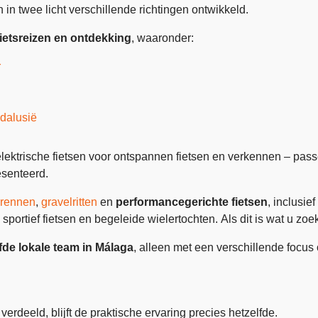
h in twee licht verschillende richtingen ontwikkeld.
fietsreizen en ontdekking
, waaronder:
r
ndalusië
lektrische fietsen voor ontspannen fietsen en verkennen – passen
esenteerd.
lrennen
,
gravelritten
en
performancegerichte fietsen
, inclusief
, sportief fietsen en begeleide wielertochten. Als dit is wat u zo
de lokale team in Málaga
, alleen met een verschillende focus o
erdeeld, blijft de praktische ervaring precies hetzelfde.