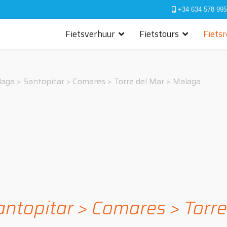
+34 634 578 995
Fietsverhuur
Fietstours
Fiets
laga > Santopitar > Comares > Torre del Mar > Malaga
ntopitar > Comares > Torr