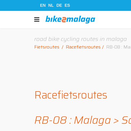
EN
NL
DE
ES
road bike cycling routes in malaga
Fietsroutes
Racefietsroutes
RB-08 : Ma
Racefietsroutes
RB-08 : Malaga > Sa