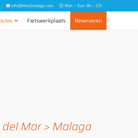
info@bike2malaga.com
Mon – Sun: 9h – 17h
routes
Fietswerkplaats
Reserveren
e del Mar > Malaga