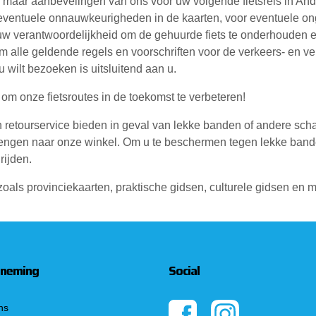
 maar aanbevelingen van ons voor uw volgende fietsreis in Andal
ventuele onnauwkeurigheden in de kaarten, voor eventuele onge
uw verantwoordelijkheid om de gehuurde fiets te onderhouden e
om alle geldende regels en voorschriften voor de verkeers- en ve
u wilt bezoeken is uitsluitend aan u.
 om onze fietsroutes in de toekomst te verbeteren!
retourservice bieden in geval van lekke banden of andere scha
gbrengen naar onze winkel. Om u te beschermen tegen lekke ban
rijden.
zoals provinciekaarten, praktische gidsen, culturele gidsen en m
neming
Social
ns