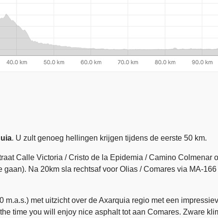
quia
. U zult genoeg hellingen krijgen tijdens de eerste 50 km.
traat Calle Victoria / Cristo de la Epidemia / Camino Colmena
e gaan). Na 20km sla rechtsaf voor Olias / Comares via MA-166 e
 m.a.s.) met uitzicht over de Axarquia regio met een impressi
l the time you will enjoy nice asphalt tot aan Comares. Zware kl