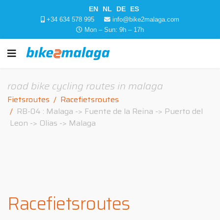
EN
NL
DE
ES
+34 634 578 995
info@bike2malaga.com
Mon – Sun: 9h – 17h
road bike cycling routes in malaga
Fietsroutes
Racefietsroutes
RB-04 : Malaga -> Fuente de la Reina -> Puerto del
Leon -> Olias -> Malaga
Racefietsroutes