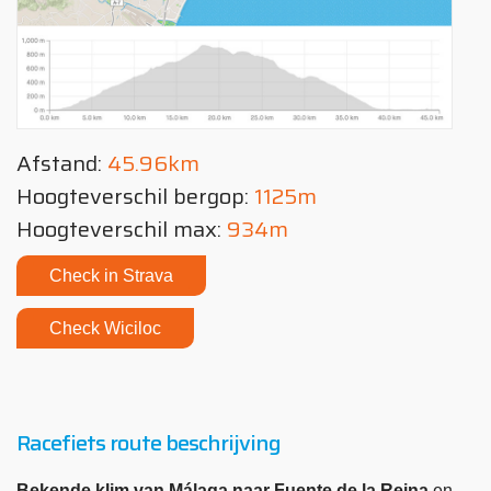
Afstand:
45.96km
Hoogteverschil bergop:
1125m
Hoogteverschil max:
934m
Check in Strava
Check Wiciloc
Racefiets route beschrijving
Bekende klim van Málaga naar Fuente de la Reina
en