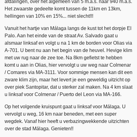
afdalingen, over het algemeen van 5 m.a.s. naar 940 m.a.s.
Het zwaarste gedeelte komt tussen de 11km en 13km,
hellingen van 10% en 15%... niet slecht!!!
Vanuit het hartje van Málaga langs de kust tot het dorpje El
Palo. Aan het einde van de straat Av. Salvado gaat u
alsmaar linksaf en volgt u na 1 km de borden voor Olias via
A-701. U bent nu aan het begin van de heuvel. Hevige klim
met uw rug naar de zee toe. Na 8km gefietst te hebben
komt u aan in Olias, hier vervolgt u uw weg naar Colmenar
/ Comares via MA-3111. Voor sommige mensen kan dit een
zware klim zijn, maar het levert je een geweldig uitzicht op
over piek Santopitar, dat u sterker zal maken. Na 4 km slaat
u linksaf voor Colmenar / Puerto del Leon via MA-166.
Op het volgende kruispunt gaat u linksaf voor Málaga. U
vervolgt u weg, 16 km naar beneden, met een super
wegdek. Vanaf hier heeft u verbazingwekkende uitzichten
over de stad Málaga. Genieten!!