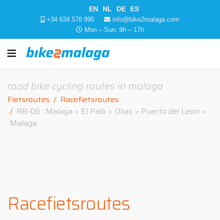
EN
NL
DE
ES
+34 634 578 995
info@bike2malaga.com
Mon – Sun: 9h – 17h
road bike cycling routes in malaga
Fietsroutes
Racefietsroutes
RB-06 : Malaga > El Palo > Olias > Puerto del Leon >
Malaga
Racefietsroutes